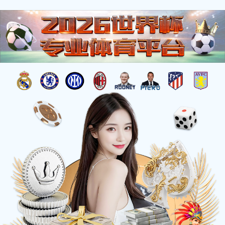
注册入口
全天更新 ·
米兰体育app官
网入口
赛事实时同步
无论您身在何处，
米兰体育app官网入口APP
为您
带来高速、高清、稳定的观赛体验。
下载客户端
网页端访问